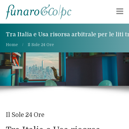
Chi siamo
Tra Italia e Usa risorsa arbitrale per le liti t
Aree di attività
Home
Il Sole 24 Ore
Pubblicazioni
Alerts
Lavora con noi
Contattaci
Il Sole 24 Ore