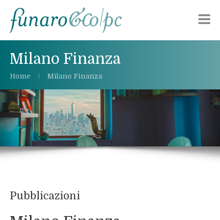
Chi siamo
Milano Finanza
Aree di attività
Home
Milano Finanza
Pubblicazioni
Alerts
Lavora con noi
Contattaci
Pubblicazioni