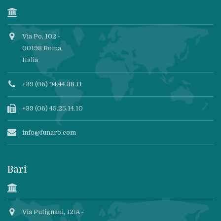
Via Po, 102 -
00198 Roma,
Italia
+39 (06) 94.44.38.11
+39 (06) 45.25.14.10
info@funaro.com
Bari
Via Putignani, 12/A -