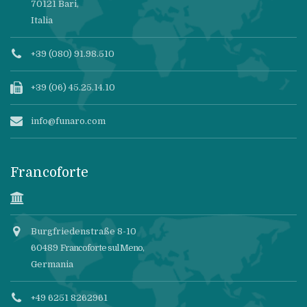
70121 Bari,
Italia
+39 (080) 91.98.510
+39 (06) 45.25.14.10
info@funaro.com
Francoforte
Burgfriedenstraße 8-10
60489
Francoforte sul Meno
,
Germania
+49 6251 8262961