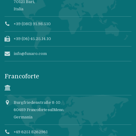
70121 Bari,
Italia
+39 (080) 91.98.510
+39 (06) 45.25.14.10
info@funaro.com
Francoforte
Burgfriedenstraße 8-10
60489
Francoforte sul Meno
,
Germania
+49 6251 8262961