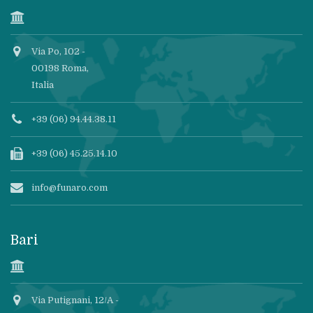
Via Po, 102 -
00198 Roma,
Italia
+39 (06) 94.44.38.11
+39 (06) 45.25.14.10
info@funaro.com
Bari
Via Putignani, 12/A -